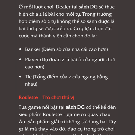
Ở mỗi lượt chơi, Dealer tại
sảnh DG
sẽ thực
hiện chia 2 lá bài cho mỗi tụ. Trong trường
hợp điểm số 2 tụ không thể so sánh được lá
bài thứ 3 sẽ được xếp ra. Có 3 lựa chọn đặt
cược mà thành viên cần chọn đó là:
Banker (Điểm số cửa nhà cái cao hơn)
Player (Dự đoán 2 lá bài ở cửa người chơi
cao hơn)
Tie (Tổng điểm của 2 cửa ngang bằng
nhau)
Roulette – Trò chơi thú vị
Tựa game nổi bật tại
sảnh DG
có thể kể đến
siêu phẩm Roulette – game cò quay châu
Âu. Sản phẩm giải trí không sử dụng bài Tây
52 lá mà thay vào đó, đạo cụ trong trò chơi