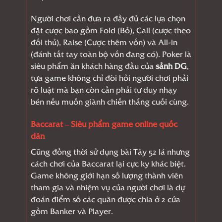
Người chơi cần đưa ra đầy đủ các lựa chọn
đặt cược bao gồm Fold (Bỏ), Call (cược theo
đối thủ), Raise (Cược thêm vốn) và All-in
(đánh tất tay toàn bộ vốn đang có). Poker là
siêu phẩm ăn khách hàng đầu của
sảnh DG
,
tựa game không chỉ đòi hỏi người chơi phải
rõ luật mà bạn còn cần phải tư duy nhạy
bén nếu muốn giành chiến thắng cuối cùng.
Baccarat – Siêu phẩm game online quốc
dân
Cũng đồng thời sử dụng bài Tây 52 lá nhưng
cách chơi của Baccarat lại cực kỳ khác biệt.
Game không giới hạn số lượng thành viên
tham gia và nhiệm vụ của người chơi là dự
đoán điểm số các quân được chia ở 2 cửa
gồm Banker và Player.