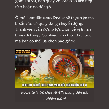
gồm 1 bi sắt, bàn quay với các ô số liên tiếp
từ 0 hoặc 00 đến 36.
Ở mỗi lượt đặt cược, Dealer sẽ thực hiện thả
bi sắt vào cò quay đang chuyển động.
Thành viên cần đưa ra lựa chọn về vị trí mà
bi sẽ rơi trúng. Có nhiều hình thức đặt cược
mà bạn có thể lựa chọn bao gồm:
Roulette là trò chơi 78WIN mang đến trải
nghiệm thú vị