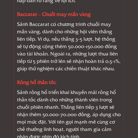
Baccarat – Chuỗi may mắn vàng
Sảnh Baccarat có chương trình chuỗi may
mắn vàng, dành cho những hội viên thắng
liên tiếp. Ví dụ, nếu thắng 3-5 lượt, hệ thống
sẽ tự động cộng thêm 50.000-150.000 đồng
vào tài khoản. Ngoài ra, những lượt thua liên
tiếp từ 5 phiên trở lên sẽ nhận hoàn trả 0,5-1%,
giúp thử nghiệm các chiến thuật khác nhau.
Rồng hổ thần tốc
Sảnh rồng hổ triển khai khuyến mãi rồng hổ
thần tốc dành cho những thành viên trong
chuỗi phiên nhanh. Thắng liên tiếp 3 lượt sẽ
nhận thêm 50.000-70.000 đồng, áp dụng cho
mọi mức đặt. Với tên gọi mạnh mẽ cùng cơ
chế thưởng linh hoạt, người tham gia cảm
nhận được nhịp độ kịch tính.