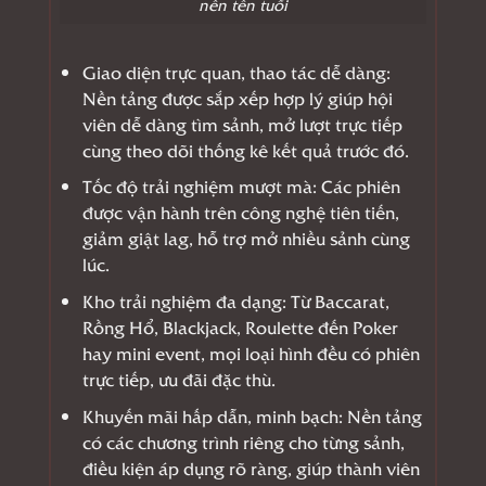
nên tên tuổi
Giao diện trực quan, thao tác dễ dàng:
Nền tảng được sắp xếp hợp lý giúp hội
viên dễ dàng tìm sảnh, mở lượt trực tiếp
cùng theo dõi thống kê kết quả trước đó.
Tốc độ trải nghiệm mượt mà: Các phiên
được vận hành trên công nghệ tiên tiến,
giảm giật lag, hỗ trợ mở nhiều sảnh cùng
lúc.
Kho trải nghiệm đa dạng: Từ Baccarat,
Rồng Hổ, Blackjack, Roulette đến Poker
hay mini event, mọi loại hình đều có phiên
trực tiếp, ưu đãi đặc thù.
Khuyến mãi hấp dẫn, minh bạch: Nền tảng
có các chương trình riêng cho từng sảnh,
điều kiện áp dụng rõ ràng, giúp thành viên