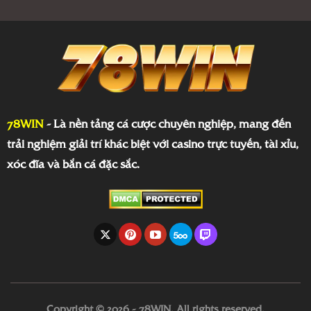
78WIN
-
Là nền tảng cá cược chuyên nghiệp, mang đến
trải nghiệm giải trí khác biệt với casino trực tuyến, tài xỉu,
xóc đĩa và bắn cá đặc sắc.
Copyright © 2026 - 78WIN. All rights reserved.