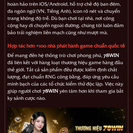
hoàn hảo trên iOS/Android, hỗ trợ chế độ ban đêm,
đa ngôn ngữ (VN, Tiếng Anh), icon rõ nét và chuyển
trang không độ trễ. Dù bạn chơi tại nhà, nơi công
cộng hay di chuyển ngoài đường, chúng tôi luôn đảm
bảo trải nghiệm liền mạch cũng như mượt mà.
Hợp tác hơn +100 nhà phát hành game chuẩn quốc tế
Để mang đến hệ thống trò chơi phong phú,
78WIN
đã liên kết với hàng loạt thương hiệu game hàng đầu
thế giới. Tất cả sản phẩm đều được kiểm định chất
lượng, đạt chuẩn RNG công bằng, đáp ứng yêu cầu
minh bạch của các tổ chức kiểm thử độc lập. Việc này
giúp người chơi
78WIN
yên tâm hơn khi tham gia bất
kỳ sảnh cược nào.