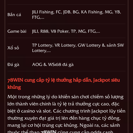
JILI Fishing, FC, JDB, BG, KA Fishing, MG, YB,
Bắn cá
FTG,…
Game bài
JILI, R88, V8 Poker, TP, MG, FTG,…
TP Lottery, VR Lottery, GW Lottery & sảnh SW
Xổ số
Lottery,…
Đá gà
AOG & WS168 đá gà
78WIN cung cấp tỷ lệ thưởng hấp dẫn, Jackpot siêu
khủng
Một trong những lý do khiến sân chơi chiếm số lượng
lớn thành viên chính là tỷ lệ trả thưởng cực cao, đặc
biệt ở casino và slot. Các chương trình Jackpot lũy tiến
thường xuyên đạt giá trị lên đến hàng chục tỷ đồng,
mang lại cơ hội trúng cực khủng. Ngoài ra, các sảnh
thuộc thể thao
78WIN
cũng cung cấp odds cạnh