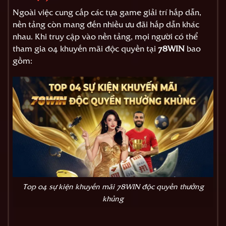
Ngoài việc cung cấp các tựa game giải trí hấp dẫn,
nền tảng còn mang đến nhiều ưu đãi hấp dẫn khác
nhau. Khi truy cập vào nền tảng, mọi người có thể
tham gia 04 khuyến mãi độc quyền tại
78WIN
bao
gồm:
Top 04 sự kiện khuyến mãi 78WIN độc quyền thưởng
khủng