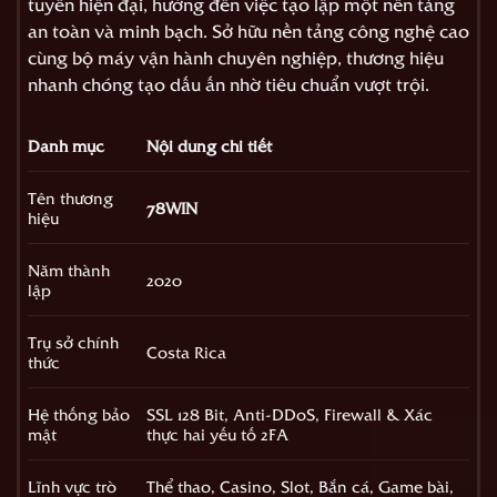
tuyến hiện đại, hướng đến việc tạo lập một nền tảng
an toàn và minh bạch. Sở hữu nền tảng công nghệ cao
cùng bộ máy vận hành chuyên nghiệp, thương hiệu
nhanh chóng tạo dấu ấn nhờ tiêu chuẩn vượt trội.
Danh mục
Nội dung chi tiết
Tên thương
78WIN
hiệu
Năm thành
2020
lập
Trụ sở chính
Costa Rica
thức
Hệ thống bảo
SSL 128 Bit, Anti-DDoS, Firewall & Xác
mật
thực hai yếu tố 2FA
Lĩnh vực trò
Thể thao, Casino, Slot, Bắn cá, Game bài,