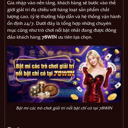
Gia nhập vào nền tảng, khách hàng sẽ bước vào thế
giới giải trí đa chiều với hàng loạt sản phẩm chất
lượng cao, tỷ lệ thưởng hấp dẫn và hệ thống vận hành
ổn định 24/7. Dưới đây là tổng hợp những chuyên
mục cũng như trò chơi nổi bật nhất đang được đông
đảo khách hàng
78WIN
ưu tiên lựa chọn.
Bật mí các trò chơi giải trí nổi bật chỉ có tại 78WIN