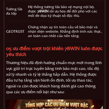
Hệ thống tường lửa bảo vệ mạng nội bộ,
Tường lửa
được
78WIN
tối ưu hóa để đối phó với các
đa lớp
mối đe dọa kỹ thuật số đặc thù.
Chứng nhận uy tín toàn cầu về bảo mật và
GEOTRUST
nhận diện website. Khẳng định tính xác thực,
an toàn cao nhất của nền tảng.
05 ưu điểm vượt trội khiến 78WIN luôn được
yêu thích
Thương hiệu đã định hướng chuẩn mực mới trong lĩnh
vực giải trí trực tuyến bằng tính bảo mật cao, tốc độ
xử lý nhanh và tỷ lệ thắng hấp dẫn. Hệ thống được
đầu tư hạ tầng vận hành ổn định, tối ưu thao tác,
ngoài ra còn được khách hàng đánh giá cao thông
qua các ưu điểm nổi bật như sau: