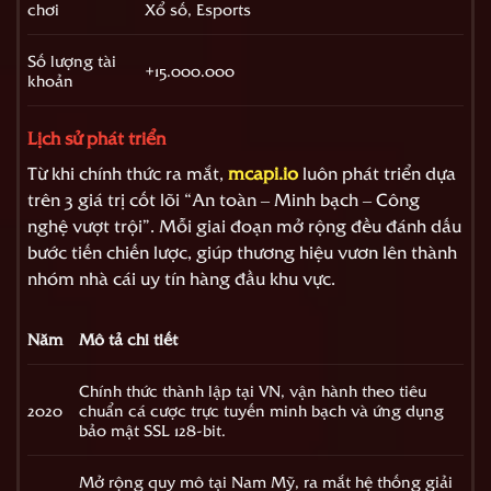
chơi
Xổ số, Esports
Số lượng tài
+15.000.000
khoản
Lịch sử phát triển
Từ khi chính thức ra mắt,
mcapi.io
luôn phát triển dựa
trên 3 giá trị cốt lõi “An toàn – Minh bạch – Công
nghệ vượt trội”. Mỗi giai đoạn mở rộng đều đánh dấu
bước tiến chiến lược, giúp thương hiệu vươn lên thành
nhóm nhà cái uy tín hàng đầu khu vực.
Năm
Mô tả chi tiết
Chính thức thành lập tại VN, vận hành theo tiêu
2020
chuẩn cá cược trực tuyến minh bạch và ứng dụng
bảo mật SSL 128-bit.
Mở rộng quy mô tại Nam Mỹ, ra mắt hệ thống giải