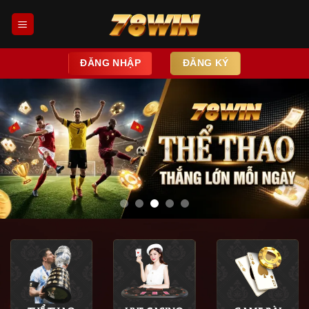
Bỏ
qua
nội
dung
ĐĂNG NHẬP
ĐĂNG KÝ