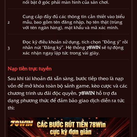
nổi bật ở góc phải màn hình của sân chơi.
Cung cấp đầy đủ các thông tin cần thiết vào biểu
2
mẫu, bao gồm tên đăng nhập, họ tên thật (trùng
với tên ngân hàng), mật khẩu và mã xác minh.
Đọc kỹ điều khoản sử dụng, tích chọn “Đồng ý” rồi
3
nhấn nút “Đăng ký”. Hệ thống
78WIN
sẽ tự động
xác nhận ngay lập tức trong vài giây.
Nạp tiền trực tuyến
Sau khi tài khoản đã sẵn sàng, bước tiếp theo là nạp
vốn để mở khóa toàn bộ sảnh game, kèo cược và các
chương trình ưu đãi độc quyền.
78WIN
hỗ trợ đa
dạng phương thức để đảm bảo giao dịch diễn ra tức
thì: