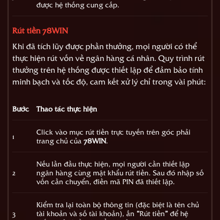
được hệ thống cung cấp.
Rút tiền 78WIN
Khi đã tích lũy được phần thưởng, mọi người có thể
thực hiện rút vốn về ngân hàng cá nhân. Quy trình rút
thưởng trên hệ thống được thiết lập để đảm bảo tính
minh bạch và tốc độ, cam kết xử lý chỉ trong vài phút:
Bước
Thao tác thực hiện
Click vào mục rút tiền trực tuyến trên góc phải
1
trang chủ của
78WIN
.
Nếu lần đầu thực hiện, mọi người cần thiết lập
2
ngân hàng cùng mật khẩu rút tiền. Sau đó nhập số
vốn cần chuyển, điền mã PIN đã thiết lập.
Kiểm tra lại toàn bộ thông tin (đặc biệt là tên chủ
3
tài khoản và số tài khoản), ấn
“
Rút tiền
”
để hệ