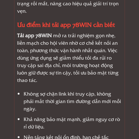
trạng rối mắt, nâng cao hiệu quả giải trí trọn
vẹn.
Ưu điểm khi tải app 78WIN cần biết
Tải app 78WIN
mở ra trải nghiệm gọn nhẹ,
liền mạch cho hội viên nhờ cơ chế kết nối an
toàn, phương thức vận hành nhất quán. Việc
dùng ứng dụng sẽ giảm thiểu tối đa rủi ro
truy cập sai địa chỉ, môi trường hoạt động
luôn giữ được sự tin cậy, tối ưu bảo mật từng
thao tác.
Không sợ chặn link khi truy cập, không
phải mất thời gian tìm đường dẫn mới mỗi
ngày.
Khả năng bảo mật mạnh, giảm nguy cơ rò
rỉ dữ liệu.
Nền tảng kết nối ổn định, hạn chế tắc