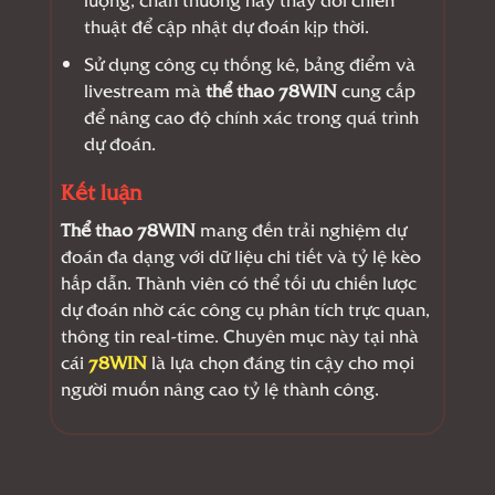
thuật để cập nhật dự đoán kịp thời.
Sử dụng công cụ thống kê, bảng điểm và
livestream mà
thể thao 78WIN
cung cấp
để nâng cao độ chính xác trong quá trình
dự đoán.
Kết luận
Thể thao 78WIN
mang đến trải nghiệm dự
đoán đa dạng với dữ liệu chi tiết và tỷ lệ kèo
hấp dẫn. Thành viên có thể tối ưu chiến lược
dự đoán nhờ các công cụ phân tích trực quan,
thông tin real-time. Chuyên mục này tại nhà
cái
78WIN
là lựa chọn đáng tin cậy cho mọi
người muốn nâng cao tỷ lệ thành công.