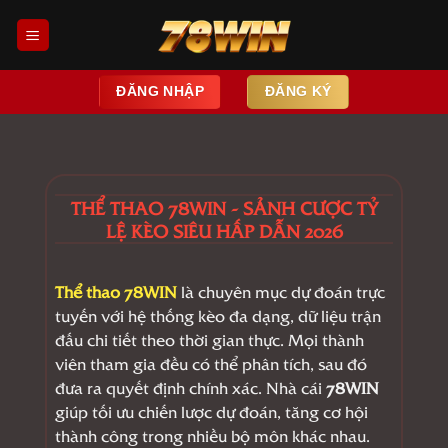
Bỏ
qua
nội
dung
ĐĂNG NHẬP
ĐĂNG KÝ
THỂ THAO 78WIN - SẢNH CƯỢC TỶ
LỆ KÈO SIÊU HẤP DẪN 2026
Thể thao 78WIN
là chuyên mục dự đoán trực
tuyến với hệ thống kèo đa dạng, dữ liệu trận
đấu chi tiết theo thời gian thực. Mọi thành
viên tham gia đều có thể phân tích, sau đó
đưa ra quyết định chính xác. Nhà cái
78WIN
giúp tối ưu chiến lược dự đoán, tăng cơ hội
thành công trong nhiều bộ môn khác nhau.