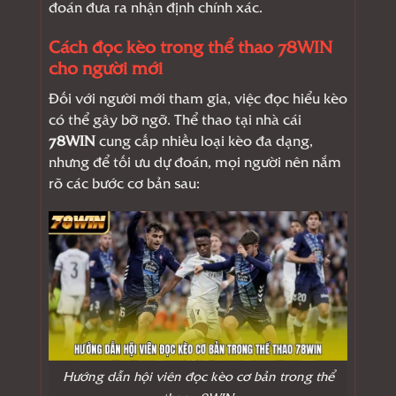
đoán đưa ra nhận định chính xác.
Cách đọc kèo trong thể thao 78WIN
cho người mới
Đối với người mới tham gia, việc đọc hiểu kèo
có thể gây bỡ ngỡ. Thể thao tại nhà cái
78WIN
cung cấp nhiều loại kèo đa dạng,
nhưng để tối ưu dự đoán, mọi người nên nắm
rõ các bước cơ bản sau:
Hướng dẫn hội viên đọc kèo cơ bản trong thể