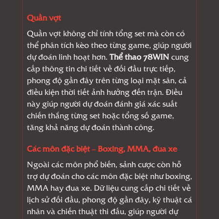
Quần vợt
Quần vợt không chỉ tính tổng set mà còn có
thể phân tích kèo theo từng game, giúp người
dự đoán linh hoạt hơn.
Thể thao 78WIN
cung
cấp thông tin chi tiết về đối đầu trực tiếp,
phong độ gần đây trên từng loại mặt sân, cả
điều kiện thời tiết ảnh hưởng đến trận. Điều
này giúp người dự đoán đánh giá xác suất
chiến thắng từng set hoặc tổng số game,
tăng khả năng dự đoán thành công.
Các môn đặc biệt – Boxing, MMA, đua xe
Ngoài các môn phổ biến, sảnh cược còn hỗ
trợ dự đoán cho các môn đặc biệt như boxing,
MMA hay đua xe. Dữ liệu cung cấp chi tiết về
lịch sử đối đầu, phong độ gần đây, kỹ thuật cá
nhân và chiến thuật thi đấu, giúp người dự