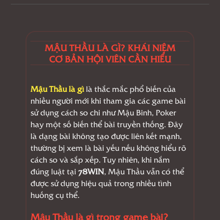
MẬU THẦU LÀ GÌ? KHÁI NIỆM
CƠ BẢN HỘI VIÊN CẦN HIỂU
Mậu Thầu là gì
là thắc mắc phổ biến của
nhiều người mới khi tham gia các game bài
sử dụng cách so chi như Mậu Binh, Poker
hay một số biến thể bài truyền thống. Đây
là dạng bài không tạo được liên kết mạnh,
thường bị xem là bài yếu nếu không hiểu rõ
cách so và sắp xếp. Tuy nhiên, khi nắm
đúng luật tại
78WIN
, Mậu Thầu vẫn có thể
được sử dụng hiệu quả trong nhiều tình
huống cụ thể.
Mậu Thầu là gì trong game bài?