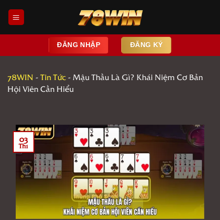
Bỏ
qua
nội
dung
ĐĂNG NHẬP
ĐĂNG KÝ
78WIN
-
Tin Tức
-
Mậu Thầu Là Gì? Khái Niệm Cơ Bản
Hội Viên Cần Hiểu
03
Th1