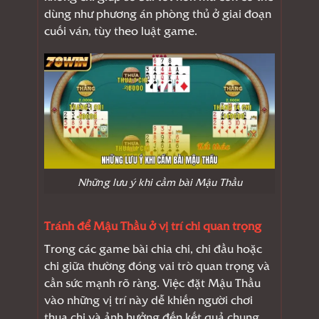
dùng như phương án phòng thủ ở giai đoạn
cuối ván, tùy theo luật game.
Những lưu ý khi cầm bài Mậu Thầu
Tránh để Mậu Thầu ở vị trí chi quan trọng
Trong các game bài chia chi, chi đầu hoặc
chi giữa thường đóng vai trò quan trọng và
cần sức mạnh rõ ràng. Việc đặt Mậu Thầu
vào những vị trí này dễ khiến người chơi
thua chi và ảnh hưởng đến kết quả chung.