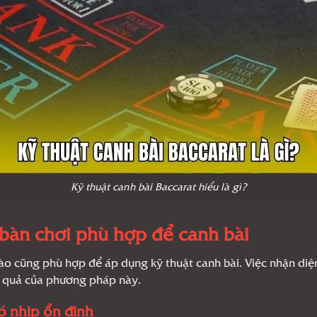
Kỹ thuật canh bài Baccarat hiểu là gì?
bàn chơi phù hợp để canh bài
o cũng phù hợp để áp dụng kỹ thuật canh bài. Việc nhận diện
u quả của phương pháp này.
ó nhịp ổn định