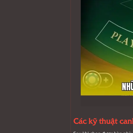
Các kỹ thuật ca
Sau khi chọn được bàn phù 