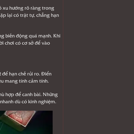
ó xu hướng rõ ràng trong
p lại có trật tự, chẳng hạn
ông biến động quá mạnh. Khi
ời chơi có cơ sở để vào
t
để hạn chế rủi ro. Điển
ều mang tính cảm tính.
phù hợp để canh bài. Những
 nhanh dù có kinh nghiệm.