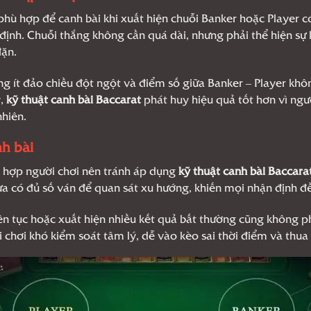
hù hợp để canh bài khi xuất hiện chuỗi Banker hoặc Player c
ịnh. Chuỗi thắng không cần quá dài, nhưng phải thể hiện sự lặ
đặn.
ng ít đảo chiều đột ngột và điểm số giữa Banker – Player kh
y,
kỹ thuật canh bài Baccarat
phát huy hiệu quả tốt hơn vì ngư
nhiên.
h bài
g hợp người chơi nên tránh áp dụng
kỹ thuật canh bài Baccara
ưa có đủ số ván để quan sát xu hướng, khiến mọi nhận định đ
iên tục hoặc xuất hiện nhiều kết quả bất thường cũng không 
 chơi khó kiểm soát tâm lý, dễ vào kèo sai thời điểm và thua