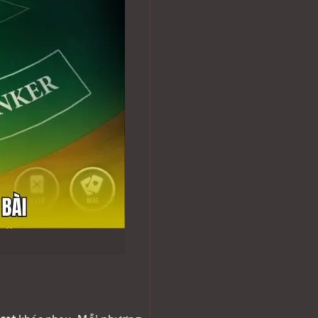
rat
khác nhau. Mỗi phương