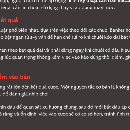
iêng, cần linh hoạt sử dụng thay vì áp dụng máy móc.
kết quả
huật phổ biến nhất, dựa trên việc theo dõi các chuỗi Banker ho
o bệt ngắn từ 2–3 ván để hạn chế rủi ro khi chuỗi kéo dài bất
ên theo bệt quá dài và phải dừng ngay khi chuỗi có dấu hiệ
ng lúc quan trọng không kém việc vào kèo đúng thời điểm, g
iểm vào bàn
g rất lớn đến kết quả cược. Một nguyên tắc cơ bản là không 
u để đánh giá nhịp chơi.
 ván đầu để quan sát xu hướng chung, sau đó mới bắt đầu áp
rõ ràng và ổn định, việc vào cược sẽ có cơ sở hơn, tránh tình