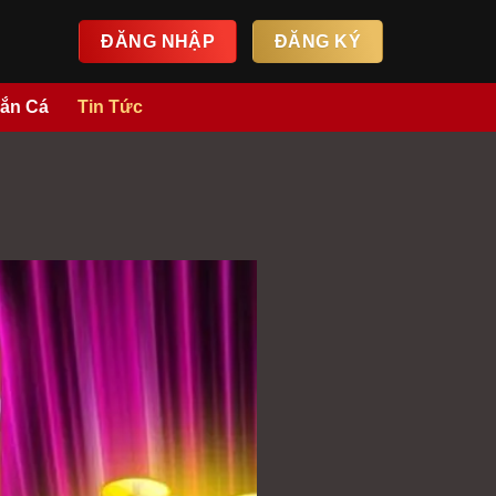
ĐĂNG NHẬP
ĐĂNG KÝ
ắn Cá
Tin Tức