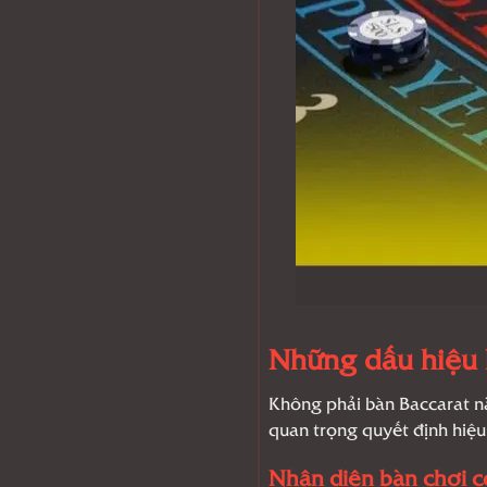
Những dấu hiệu 
Không phải bàn Baccarat nà
quan trọng quyết định hiệ
Nhận diện bàn chơi c