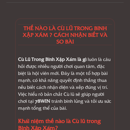
THẾ NÀO LÀ CÙ LŨ TRONG BINH
XẬP XÁM ? CÁCH NHẬN BIẾT VÀ
SO BÀI
Cù Lũ Trong Binh Xập Xám là gì
luôn là câu
hỏi được nhiều người chơi quan tâm, đặc
biệt là hội viên mới. Đây là một tổ hợp bài
mạnh, có khả năng quyết định thắng thua
nếu biết cách nhận diện và xếp đúng vị trí.
Việc hiểu rõ bản chất Cù lũ sẽ giúp người
chơi tại
78WIN
tránh binh lủng và tối ưu sức
mạnh tổng thể của bài.
Khái niệm thế nào là Cù lũ trong
Binh Xập Xám?