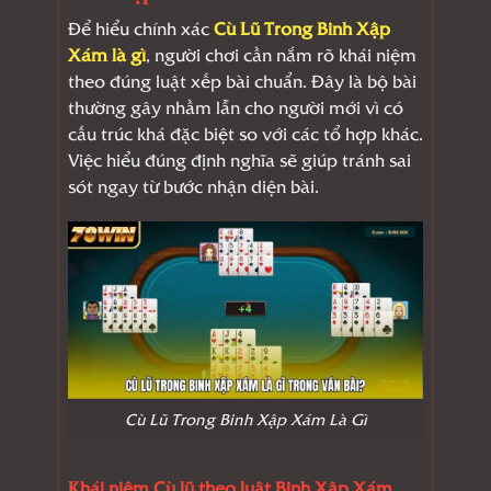
Để hiểu chính xác
Cù Lũ Trong Binh Xập
Xám là gì
, người chơi cần nắm rõ khái niệm
theo đúng luật xếp bài chuẩn. Đây là bộ bài
thường gây nhầm lẫn cho người mới vì có
cấu trúc khá đặc biệt so với các tổ hợp khác.
Việc hiểu đúng định nghĩa sẽ giúp tránh sai
sót ngay từ bước nhận diện bài.
Cù Lũ Trong Binh Xập Xám Là Gì
Khái niệm Cù lũ theo luật Binh Xập Xám