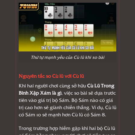
Thứ tự mạnh yếu của Cù lũ khi so bài
Nguyên tắc so Cù lũ với Cù lũ
Khi hai người chơi cùng sở hữu
Cù Lũ Trong
Binh Xập Xám là gì
, việc so bài sẽ dựa trước
tiên vào giá trị bộ Sám. Bộ Sám nào có giá
trị cao hơn sẽ giành chiến thắng. Ví dụ, Cù lũ
có Sám 10 sẽ mạnh hơn Cù lũ có Sám 8.
Trong trường hợp hiếm gặp khi hai bộ Cù lũ
có Sám bằng nhau, người chơi sẽ tiếp tục so