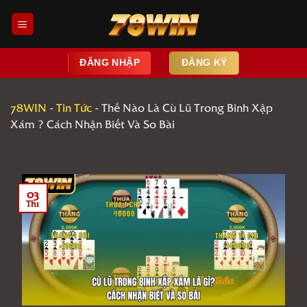
Bỏ
qua
nội
dung
ĐĂNG NHẬP
ĐĂNG KÝ
78WIN
-
Tin Tức
-
Thế Nào Là Cù Lũ Trong Binh Xập
Xám ? Cách Nhận Biết Và So Bài
03
Th1