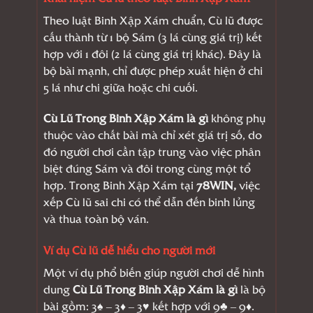
Theo luật Binh Xập Xám chuẩn, Cù lũ được
cấu thành từ 1 bộ Sám (3 lá cùng giá trị) kết
hợp với 1 đôi (2 lá cùng giá trị khác). Đây là
bộ bài mạnh, chỉ được phép xuất hiện ở chi
5 lá như chi giữa hoặc chi cuối.
Cù Lũ Trong Binh Xập Xám là gì
không phụ
thuộc vào chất bài mà chỉ xét giá trị số, do
đó người chơi cần tập trung vào việc phân
biệt đúng Sám và đôi trong cùng một tổ
hợp. Trong Binh Xập Xám tại
78WIN,
việc
xếp Cù lũ sai chi có thể dẫn đến binh lủng
và thua toàn bộ ván.
Ví dụ Cù lũ dễ hiểu cho người mới
Một ví dụ phổ biến giúp người chơi dễ hình
dung
Cù Lũ Trong Binh Xập Xám là gì
là bộ
bài gồm: 3♠ – 3♦ – 3♥ kết hợp với 9♣ – 9♦.