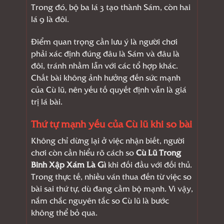
Trong đó, bộ ba lá 3 tạo thành Sám, còn hai
lá 9 là đôi.
Điểm quan trọng cần lưu ý là người chơi
phải xác định đúng đâu là Sám và đâu là
đôi, tránh nhầm lẫn với các tổ hợp khác.
Chất bài không ảnh hưởng đến sức mạnh
của Cù lũ, nên yếu tố quyết định vẫn là giá
trị lá bài.
Thứ tự mạnh yếu của Cù lũ khi so bài
Không chỉ dừng lại ở việc nhận biết, người
chơi còn cần hiểu rõ cách so
Cù Lũ Trong
Binh Xập Xám Là Gì
khi đối đầu với đối thủ.
Trong thực tế, nhiều ván thua đến từ việc so
bài sai thứ tự, dù đang cầm bộ mạnh. Vì vậy,
nắm chắc nguyên tắc so Cù lũ là bước
không thể bỏ qua.