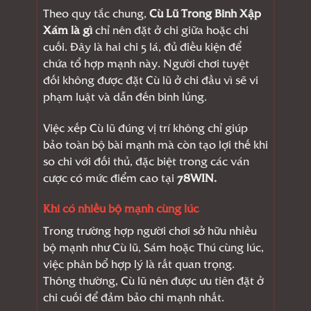
Theo quy tắc chung,
Cù Lũ Trong Binh Xập
Xám là gì
chỉ nên đặt ở chi giữa hoặc chi
cuối. Đây là hai chi 5 lá, đủ điều kiện để
chứa tổ hợp mạnh này. Người chơi tuyệt
đối không được đặt Cù lũ ở chi đầu vì sẽ vi
phạm luật và dẫn đến binh lủng.
Việc xếp Cù lũ đúng vị trí không chỉ giúp
bảo toàn bộ bài mạnh mà còn tạo lợi thế khi
so chi với đối thủ, đặc biệt trong các ván
cược có mức điểm cao tại
78WIN.
Khi có nhiều bộ mạnh cùng lúc
Trong trường hợp người chơi sở hữu nhiều
bộ mạnh như Cù lũ, Sám hoặc Thú cùng lúc,
việc phân bổ hợp lý là rất quan trọng.
Thông thường, Cù lũ nên được ưu tiên đặt ở
chi cuối để đảm bảo chi mạnh nhất.