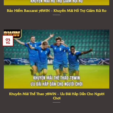
Bảo Hiểm Baccarat 78WIN – Khuyến Mãi Hỗ Trợ Giảm Rủi Ro
03
Th1
Khuyến Mãi Thể Thao 78WIN – Ưu Đãi Hấp Dẫn Cho Người
Chơi